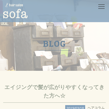
HOME
ホーム
SALON
サロン
MENU
メニュー
BLOG
CONCEPT
コンセプト
PRODUCT
プロダクト
STYLE
スタイル
STAFF
スタッフ
NEWS
ニュース
BLOG
エイジングで髪が広がりやすくなってき
ブログ
RECRUIT
た方へ☆
リクルート
CONTACT
コンタクト
ヘアコラム
2019/03/18