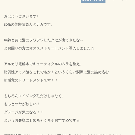
SITEMAP
サイトマップ
おはようございます♪
sofaの美髪請負人タナカです。
年齢と共に髪にフワフワしたクセが出てきたな～
とお困りの方にオススメトリートメント導入しました☆
アルカリ電解水でキューティクルのムラを整え、
脂質性アミノ酸をこれでもか！というくらい潤沢に髪に詰め込む
新感覚のトリートメントです！！
もちろんエイジング毛だけじゃなく、
もっとツヤが欲しい！
ダメージが気になる！！
というお客様にもめちゃくちゃおすすめです☆