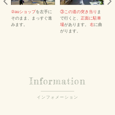
を
②auショップ
を左手に
③この道の突き当り
ま
④
そのまま、まっすぐ進
で行くと、
正面に駐車
通
みます。
場
があります。
右
に曲
す
で
がります。
Information
インフォメーション