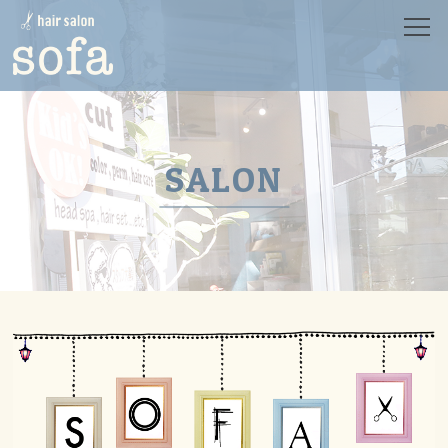
HOME
ホーム
SALON
サロン
MENU
メニュー
SALON
CONCEPT
コンセプト
PRODUCT
プロダクト
STYLE
スタイル
STAFF
スタッフ
NEWS
ニュース
BLOG
ブログ
RECRUIT
リクルート
CONTACT
コンタクト