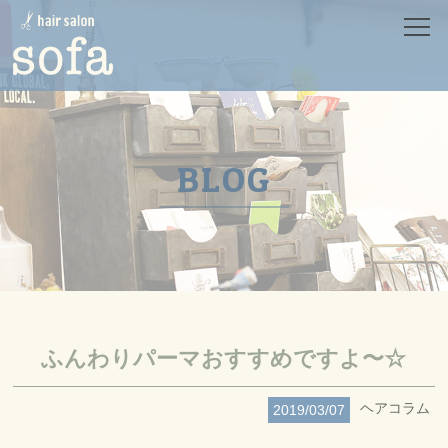
HOME
ホーム
SALON
サロン
MENU
メニュー
BLOG
CONCEPT
コンセプト
PRODUCT
プロダクト
STYLE
スタイル
STAFF
スタッフ
NEWS
ニュース
BLOG
ふんわりパーマおすすめですよ〜☆
ブログ
RECRUIT
リクルート
ヘアコラム
2019/03/07
CONTACT
コンタクト