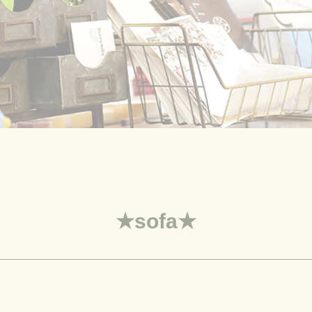
★sofa★