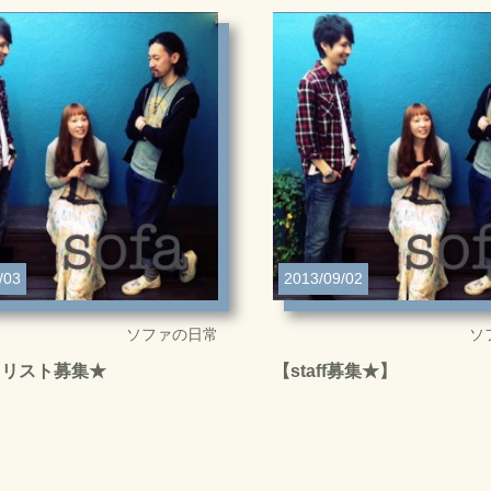
/03
2013/09/02
ソファの日常
ソ
イリスト募集★
【staff募集★】