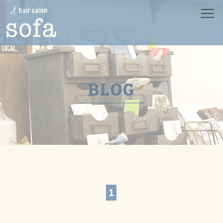
HOME
ホーム
SALON
サロン
MENU
メニュー
BLOG
CONCEPT
コンセプト
PRODUCT
プロダクト
STYLE
スタイル
STAFF
スタッフ
NEWS
ニュース
BLOG
ブログ
1
RECRUIT
リクルート
CONTACT
コンタクト